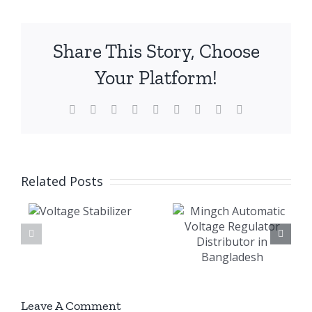
Share This Story, Choose
Your Platform!
Facebook
X
Reddit
LinkedIn
WhatsApp
Tumblr
Pinterest
Vk
Email
Mingch
Related Posts
Voltage
Automatic
e
Stabilizer
Voltage
zer
Company
Regulator
Banglades
Distributor
in
Leave A Comment