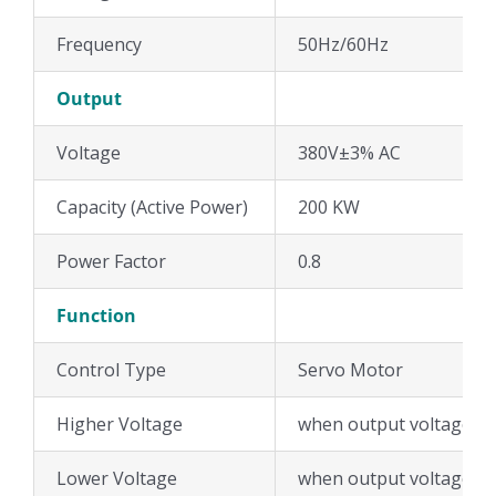
Frequency
50Hz/60Hz
Output
Voltage
380V±3% AC
Capacity (Active Power)
200 KW
Power Factor
0.8
Function
Control Type
Servo Motor
Higher Voltage
when output voltage 24
Lower Voltage
when output voltage 18