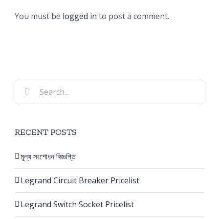
Bangladesh
You must be
logged in
to post a comment.
Search
for:
RECENT POSTS
মূল্য সংশোধন বিজ্ঞপ্তি
Legrand Circuit Breaker Pricelist
Legrand Switch Socket Pricelist